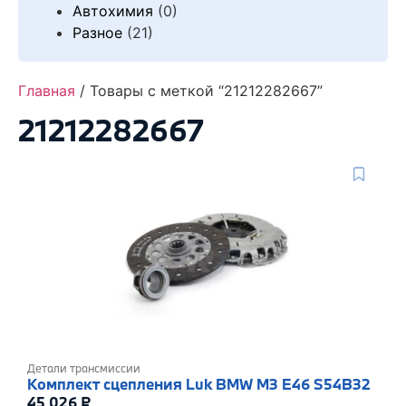
Автохимия
(0)
Разное
(21)
Главная
/ Товары с меткой “21212282667”
21212282667
Детали трансмиссии
Комплект сцепления Luk BMW M3 E46 S54B32
45 026
₽