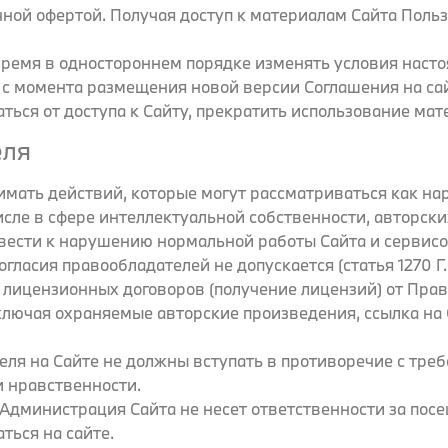
чной офертой. Получая доступ к материалам Сайта Пол
 время в одностороннем порядке изменять условия наст
ей с момента размещения новой версии Соглашения на са
ься от доступа к Сайту, прекратить использование мат
еля
инимать действий, которые могут рассматриваться как 
сле в сфере интеллектуальной собственности, авторск
ивести к нарушению нормальной работы Сайта и сервисо
огласия правообладателей не допускается (статья 1270 
лицензионных договоров (получение лицензий) от Прав
ключая охраняемые авторские произведения, ссылка на С
еля на Сайте не должны вступать в противоречие с тре
 нравственности.
о Администрация Сайта не несет ответственности за по
ться на сайте.