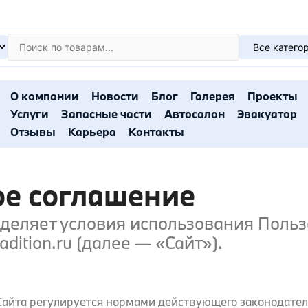
О компании
Новости
Блог
Галерея
Проекты
Услуги
Запасные части
Автосалон
Эвакуатор
Отзывы
Карьера
Контакты
ое соглашение
деляет условия использования Поль
dition.ru (далее — «Сайт»).
в Сайта регулируется нормами действующего законодате