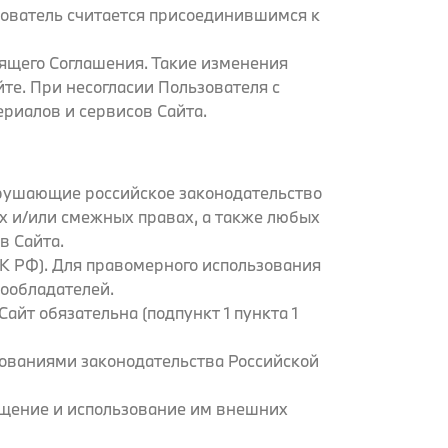
ьзователь считается присоединившимся к
оящего Соглашения. Такие изменения
йте. При несогласии Пользователя с
ериалов и сервисов Сайта.
нарушающие российское законодательство
их и/или смежных правах, а также любых
в Сайта.
Г.К РФ). Для правомерного использования
ообладателей.
айт обязательна (подпункт 1 пункта 1
бованиями законодательства Российской
сещение и использование им внешних