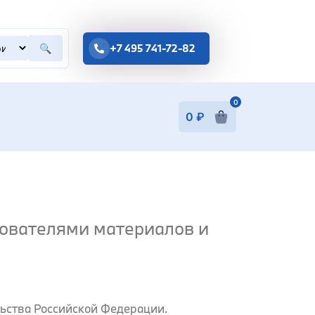
+7 495 741-72-82
🔍
0
0
₽
зователями материалов и
льства Российской Федерации.