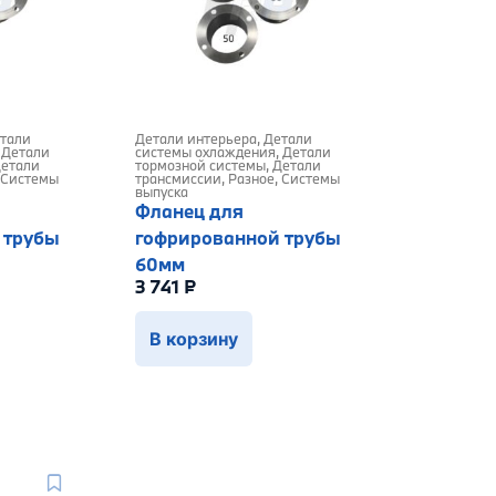
тали
Детали интерьера
,
Детали
,
Детали
системы охлаждения
,
Детали
етали
тормозной системы
,
Детали
Системы
трансмиссии
,
Разное
,
Системы
выпуска
Фланец для
 трубы
гофрированной трубы
60мм
3 741
₽
В корзину