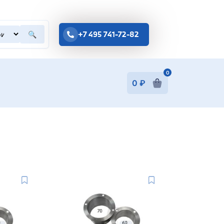
+7 495 741-72-82
🔍
0
0
₽