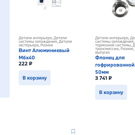
Детали интерьера
,
Детали
Детали интерьера
,
Де
системы охлаждения
,
Детали
системы охлаждения
экстерьера
,
Разное
тормозной системы
,
Д
трансмиссии
,
Разное
,
Винт Алюминиевый
выпуска
M6x40
Фланец для
222
₽
гофрированной
50мм
3 741
₽
В корзину
В корзину