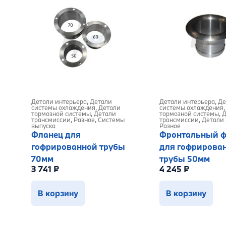
Детали интерьера
,
Детали
Детали интерьера
,
Де
системы охлаждения
,
Детали
системы охлаждения
тормозной системы
,
Детали
тормозной системы
,
Д
трансмиссии
,
Разное
,
Системы
трансмиссии
,
Детали 
выпуска
Разное
Фланец для
Фронтальный ф
гофрированной трубы
для гофрирова
70мм
трубы 50мм
3 741
₽
4 245
₽
В корзину
В корзину