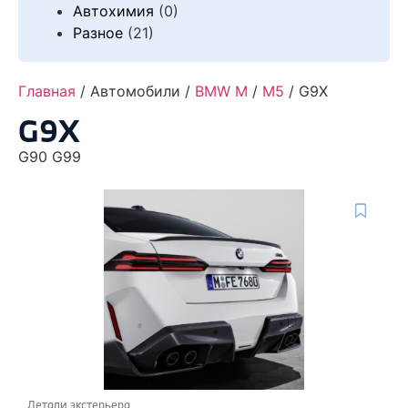
Автохимия
(0)
Разное
(21)
Главная
/ Автомобили /
BMW M
/
M5
/ G9X
G9X
G90 G99
Детали экстерьера