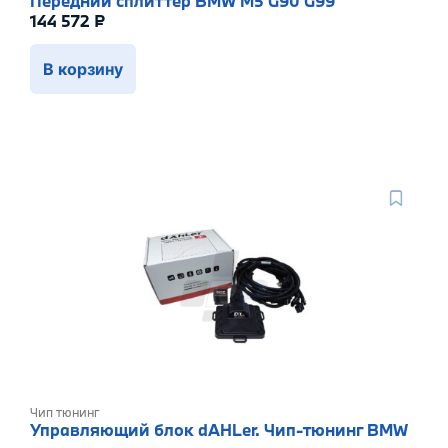
Передний сплиттер BMW M5 G90 G99
144 572
₽
В корзину
Чип тюнинг
Управляющий блок dAHLer. Чип-тюнинг BMW